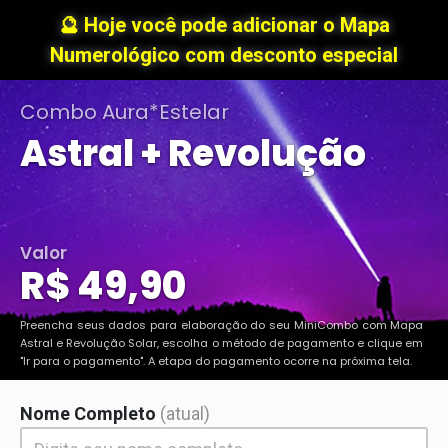
MiniCombo: Mapa Astral mais Revolução Solar da Aura Es
🔮 Hoje você pode adicionar o Mapa
Numerológico com desconto especial
Combo Aura*Estelar
Astral + Revolução
Valor
R$ 49,90
Preencha seus dados para elaboração do seu
MiniCombo com Mapa
Astral e Revolução Solar
, escolha o método de pagamento e clique em
"Ir para o pagamento". A etapa do pagamento ocorre na próxima tela.
Nome Completo
(atual)