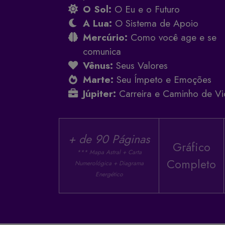
O Sol:
O Eu e o Futuro
A Lua:
O Sistema de Apoio
Mercúrio:
Como você age e se
comunica
Vênus:
Seus Valores
Marte:
Seu Ímpeto e Emoções
Júpiter:
Carreira e Caminho de Vi
+ de 90 Páginas
Gráfico
*** Mapa Astral + Carta
Completo
Numerológica + Diagrama
Energético