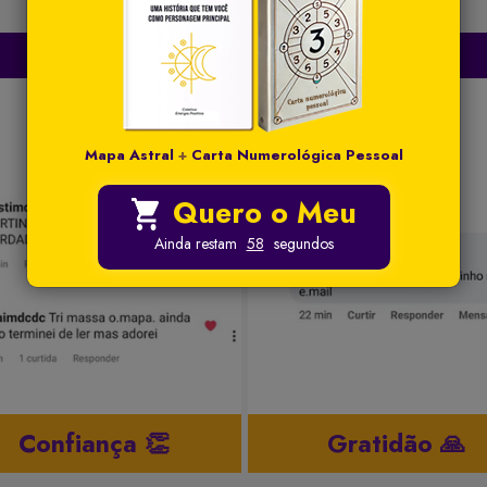
DEPOIMENTOS REAIS 👇
Mapa Astral
+
Carta Numerológica Pessoal
Quero o Meu
Ainda restam
57
segundos
Gratidão 🙏
Vitóriaaa 🏆