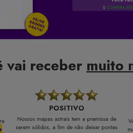
🔒
COMPRA SE
08/08
BRINDES
GRÁTIS!
 vai receber
muito 
POSITIVO
Nossos mapas astrais tem a premissa de
ra
V
serem sólidos, a fim de não deixar pontas
e
ma