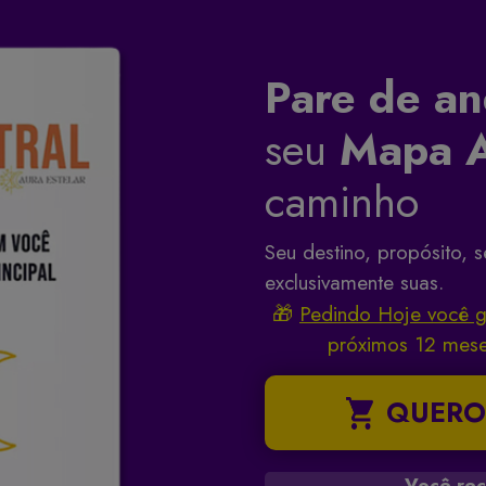
Pare de an
seu
Mapa A
caminho
Seu destino, propósito, 
exclusivamente suas.
🎁
Pedindo Hoje você 
próximos 12 mese
QUERO
Você rec