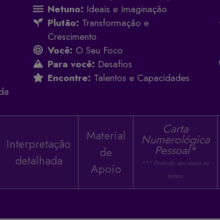
Netuno:
Ideais e Imaginação
Plutão:
Transformação e
Crescimento
Você:
O Seu Foco
Para você:
Desafios
Encontre:
Talentos e Capacidades
da
Carta
Material
Numerológica
Interpretação
Pessoal*
de
detalhada
*** Pedindo seu mapa no
Apoio
tempo