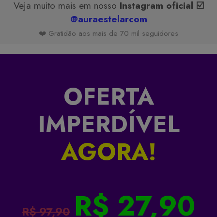
Veja muito mais em nosso
Instagram oficial ☑️
@auraestelarcom
❤️ Gratidão aos mais de 70 mil seguidores
OFERTA
IMPERDÍVEL
AGORA!
R$ 27,90
R$ 97,90