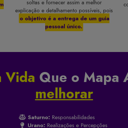
soltas e fornecer assim a melhor
um
c
explicação e detalhamento possíveis, pois
o objetivo é a entrega de um guia
pessoal único.
 Vida
Que o Mapa A
melhorar
Saturno:
Responsabilidades
Urano:
Realizações e Percepções