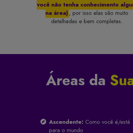
você não tenha conhecimento alg
na área)
, por isso elas são muito
detalhadas e bem completas.
Áreas da
Sua
Ascendente:
Como você é/está
para o mundo