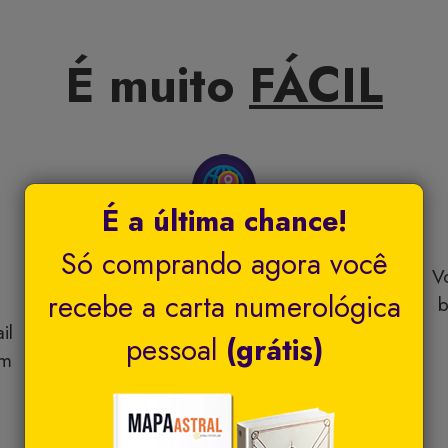
É muito
FÁCIL
É a última chance!
2. Faremos os cálculos e a
Só comprando agora você
interpretação
V
recebe a carta numerológica
Nossa equipe fará os calculos da sua
b
il
astrologia pessoal e tabulará seu mapa
pessoal
(grátis)
em
astral e gráfico.