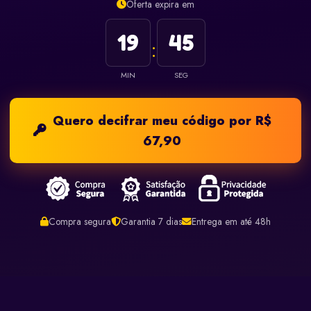
Oferta expira em
19
43
:
MIN
SEG
Quero decifrar meu código por R$
67,90
Compra segura
Garantia 7 dias
Entrega em até 48h