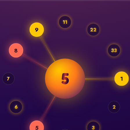
11
9
22
8
33
22
7
1
6
2
3
5