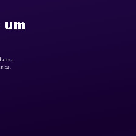
s um
 forma
única,