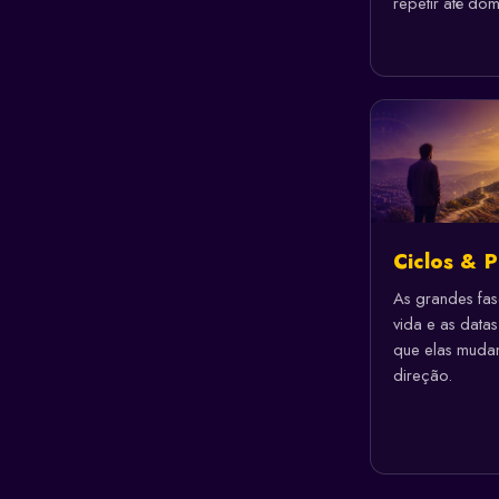
repetir até dom
Ciclos & P
As grandes fas
vida e as data
que elas muda
direção.