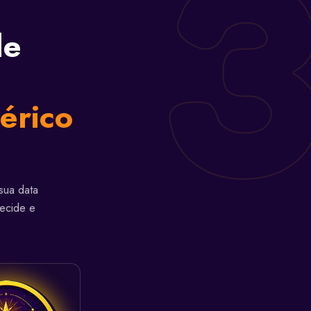
de
érico
sua data
ecide e