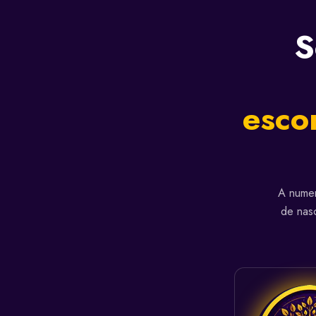
S
esco
A numer
de nas