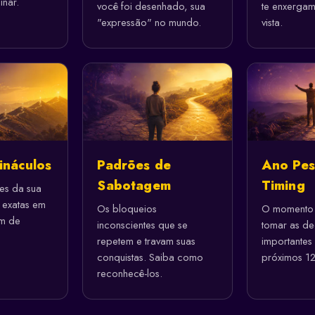
inar.
você foi desenhado, sua
te enxergam
"expressão" no mundo.
vista.
ináculos
Padrões de
Ano Pes
Sabotagem
Timing
es da sua
s exatas em
Os bloqueios
O momento 
m de
inconscientes que se
tomar as de
repetem e travam suas
importantes
conquistas. Saiba como
próximos 12
reconhecê-los.