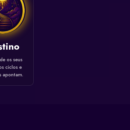
stino
de os seus
s ciclos e
s apontam.